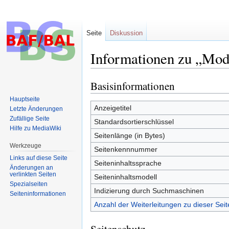
Seite
Diskussion
Informationen zu „Mo
Basisinformationen
Zur
Zur
Navigation
Suche
Hauptseite
springen
springen
Anzeigetitel
Letzte Änderungen
Zufällige Seite
Standardsortierschlüssel
Hilfe zu MediaWiki
Seitenlänge (in Bytes)
Werkzeuge
Seitenkennnummer
Links auf diese Seite
Seiteninhaltssprache
Änderungen an
verlinkten Seiten
Seiteninhaltsmodell
Spezialseiten
Indizierung durch Suchmaschinen
Seiten­informationen
Anzahl der Weiterleitungen zu dieser Seit